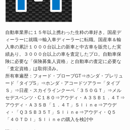
自動車業界に１５年以上携わった生粋の車好き。国産デ
ィーラーに就職⇒輸入車ディーラーに転職。国産車＆輸
入車の累計１０００台以上の新車と中古車を販売した実
績あり。３０００台以上の車を査定したプロ。自動車保
険に必要な「保険募集人資格」と自動車の査定に必要な
「査定資格」は取得済み。
所有車遍歴：フォード・プローブGT⇒ホンダ・プレリュ
ード「タイプS」⇒ホンダ・アコードツアラー「タイプ
Ｓ」⇒日産・スカイラインクーペ「３５０ＧＴ」⇒メル
セデスベンツ・C１８０⇒アウディ・Ａ３ＳＢ１．４Ｔ⇒
アウディ・Ａ３ＳＢ「１．４Ｔ」Ｓｌｉｎｅ⇒アウデ
ィ・「Ｑ３ＳＢ３５Ｔ」Ｓｌｉｎｅ⇒アウディ・Ｑ５
「４０ＴＤＩ」Ｓｌｉｎｅの購入を検討中