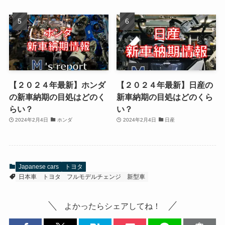
【２０２４年最新】ホンダ
【２０２４年最新】日産の
の新車納期の目処はどのく
新車納期の目処はどのくら
らい？
い？
2024年2月4日
ホンダ
2024年2月4日
日産
Japanese cars
トヨタ
日本車
トヨタ
フルモデルチェンジ
新型車
よかったらシェアしてね！