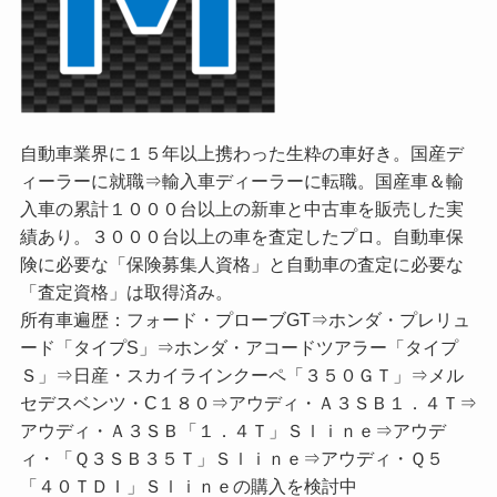
自動車業界に１５年以上携わった生粋の車好き。国産デ
ィーラーに就職⇒輸入車ディーラーに転職。国産車＆輸
入車の累計１０００台以上の新車と中古車を販売した実
績あり。３０００台以上の車を査定したプロ。自動車保
険に必要な「保険募集人資格」と自動車の査定に必要な
「査定資格」は取得済み。
所有車遍歴：フォード・プローブGT⇒ホンダ・プレリュ
ード「タイプS」⇒ホンダ・アコードツアラー「タイプ
Ｓ」⇒日産・スカイラインクーペ「３５０ＧＴ」⇒メル
セデスベンツ・C１８０⇒アウディ・Ａ３ＳＢ１．４Ｔ⇒
アウディ・Ａ３ＳＢ「１．４Ｔ」Ｓｌｉｎｅ⇒アウデ
ィ・「Ｑ３ＳＢ３５Ｔ」Ｓｌｉｎｅ⇒アウディ・Ｑ５
「４０ＴＤＩ」Ｓｌｉｎｅの購入を検討中