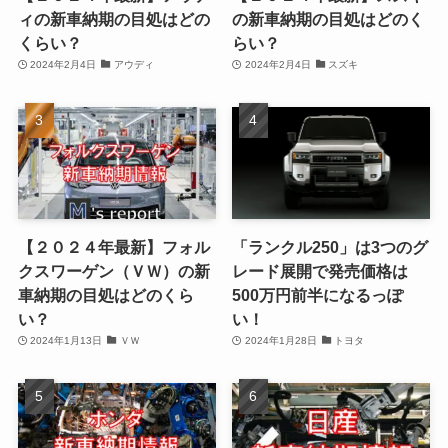
ィの新車納期の目処はどの
の新車納期の目処はどのく
くらい？
らい？
2024年2月4日
アウディ
2024年2月4日
スズキ
【２０２４年最新】フォル
「ランクル250」は3つのグ
クスワーゲン（ＶＷ）の新
レード展開で発売価格は
車納期の目処はどのくら
500万円前半になるっぽ
い？
い！
2024年1月13日
ＶＷ
2024年1月28日
トヨタ