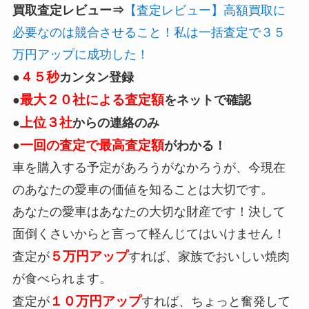
買取査定レビュー⇒
【査定レビュー】高額買取に
必要なのは競合させること！私は一括査定で３５
万円アップに成功した！
４５秒
●
カンタン登録
最大２０社による査定額
●
をネットで確認
上位３社
●
からの連絡のみ
一回の査定で最高査定額
●
がわかる！
車を購入する予定があろうがなかろうが、
今現在
のあなたの愛車の価値を知ることは大切
です。
あなたの愛車はあなたの大切な財産です！
決して
面倒くさいからと言って軽んじてはいけません！
５万円アップ
査定が
すれば、家族でおいしい焼肉
が食べられます。
１０万円アップ
査定が
すれば、ちょっと奮発して