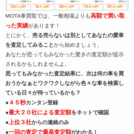
高額で
買い取
MOTA車買取では、一般相場よりも
った実績
があります！
とにかく、
売る売らないは別としてあなたの愛車
を査定してみること
から始めましょう。
あなたが思ってもみなかった驚きの査定額が提示
されるかもしれませんよ。
思ってもみなかった査定結果に、次は何の車を買
おうかなぁとワクワクしながら色々な車を検索し
ている日々が待っているかも？
４５秒
●
カンタン登録
最大２０社による査定額
●
をネットで確認
上位３社
●
からの連絡のみ
一回の査定で最高査定額
●
がわかる！