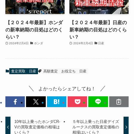
【２０２４年最新】ホンダ
【２０２４年最新】日産の
の新車納期の目処はどのく
新車納期の目処はどのくら
らい？
い？
2024年2月4日
ホンダ
2024年2月4日
日産
査定買取
日産
高額査定
お役立ち
日産
よかったらシェアしてね！
10年以上乗ったホンダCR-
５年以上乗った日産デイズ
Vの買取査定価格の相場は
ルークスの買取査定価格の
いくら？
相場はいくら？