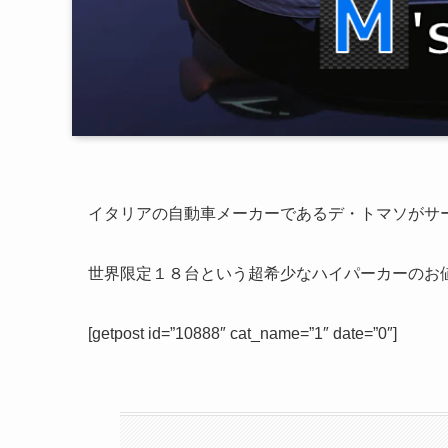
イタリアの自動車メーカーであるデ・トマソがサー
世界限定１８台という超希少なハイパーカーのお
[getpost id=”10888″ cat_name=”1″ date=”0″]