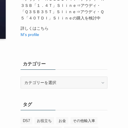
３ＳＢ「１．４Ｔ」Ｓｌｉｎｅ⇒アウディ・
「Ｑ３ＳＢ３５Ｔ」Ｓｌｉｎｅ⇒アウディ・Ｑ
５「４０ＴＤＩ」Ｓｌｉｎｅの購入を検討中
詳しくはこちら
M’s profile
カテゴリー
カ
テ
ゴ
リ
タグ
ー
DS7
お役立ち
お金
その他輸入車