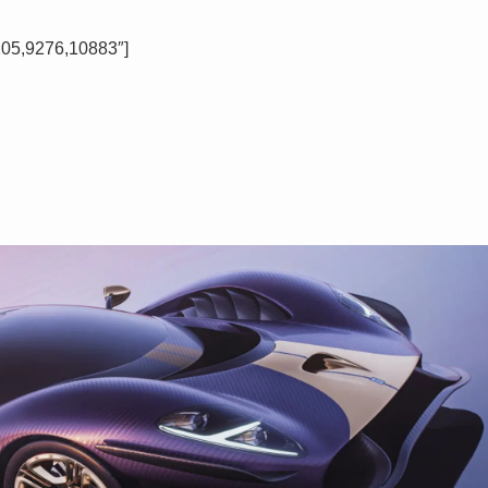
205,9276,10883″]