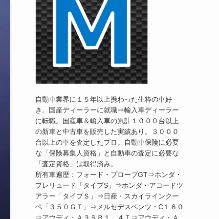
自動車業界に１５年以上携わった生粋の車好
き。国産ディーラーに就職⇒輸入車ディーラー
に転職。国産車＆輸入車の累計１０００台以上
の新車と中古車を販売した実績あり。３０００
台以上の車を査定したプロ。自動車保険に必要
な「保険募集人資格」と自動車の査定に必要な
「査定資格」は取得済み。
所有車遍歴：フォード・プローブGT⇒ホンダ・
プレリュード「タイプS」⇒ホンダ・アコードツ
アラー「タイプＳ」⇒日産・スカイラインクー
ペ「３５０ＧＴ」⇒メルセデスベンツ・C１８０
⇒アウディ・Ａ３ＳＢ１．４Ｔ⇒アウディ・Ａ