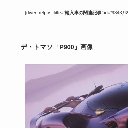
[diver_relpost title=”
輸入車の関連記事
” id=”9343,9
デ・トマソ「P900」画像