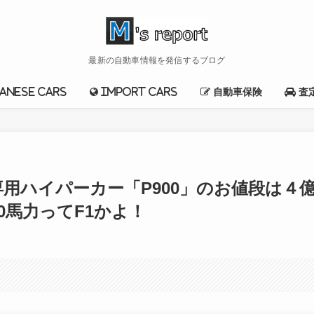
最新の自動車情報を発信するブログ
anese cars
import cars
自動車保険
査
用ハイパーカー「P900」のお値段は４
00馬力ってF1かよ！