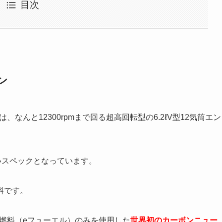
目次
ン
なんと12300rpmまで回る超高回転型の6.2ℓV型12気筒エン
いスペックとなっています。
料です。
燃料（eフューエル）のみを使用した
世界初のカーボンニュー