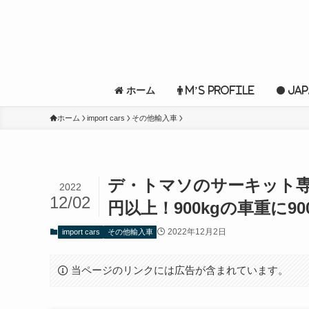
ホーム
M’s profile
Jap
ホーム
import cars
その他輸入車
デ・トマソのサーキット専
2022
12/02
円以上！900kgの車重に9
2022年12月2日
import cars
その他輸入車
当ページのリンクには広告が含まれています。