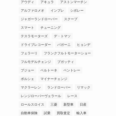
アウディ
アキュラ
アストンマーチン
アルファロメオ
インプレ
シボレー
ジャガーランドローバー
スクープ
スマート
チューニング
テスラモーターズ
デ・トマソ
ドライブレコーダー
パガーニ
ヒョンデ
フェラーリ
フランクフルトモーターショー
フルモデルチェンジ
ブガッティ
プジョー
ベルトーネ
ベントレー
ポルシェ
マイナーチェンジ
マクラーレン
ランドローバー
リマック
レンジローバーヴェラール
レース
ロールスロイス
三菱
新型車
日産
自動車保険
試乗
買取査定
輸入車