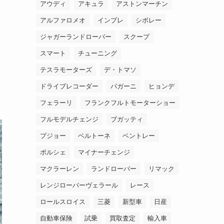
アウディ
アキュラ
アストンマーチン
アルファロメオ
インプレ
シボレー
ジャガーランドローバー
スクープ
スマート
チューニング
テスラモーターズ
デ・トマソ
ドライブレコーダー
パガーニ
ヒョンデ
フェラーリ
フランクフルトモーターショー
フルモデルチェンジ
ブガッティ
プジョー
ベルトーネ
ベントレー
ポルシェ
マイナーチェンジ
マクラーレン
ランドローバー
リマック
レンジローバーヴェラール
レース
ロールスロイス
三菱
新型車
日産
自動車保険
試乗
買取査定
輸入車