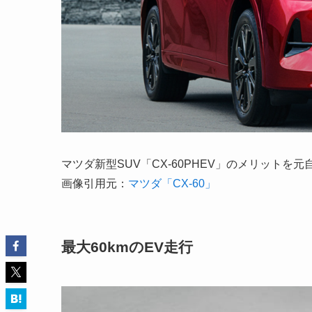
マツダ新型SUV「CX-60PHEV」のメリット
画像引用元：
マツダ「CX-60」
最大60kmのEV走行