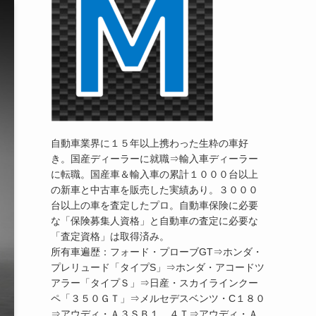
自動車業界に１５年以上携わった生粋の車好
き。国産ディーラーに就職⇒輸入車ディーラー
に転職。国産車＆輸入車の累計１０００台以上
の新車と中古車を販売した実績あり。３０００
台以上の車を査定したプロ。自動車保険に必要
な「保険募集人資格」と自動車の査定に必要な
「査定資格」は取得済み。
所有車遍歴：フォード・プローブGT⇒ホンダ・
プレリュード「タイプS」⇒ホンダ・アコードツ
アラー「タイプＳ」⇒日産・スカイラインクー
ペ「３５０ＧＴ」⇒メルセデスベンツ・C１８０
⇒アウディ・Ａ３ＳＢ１．４Ｔ⇒アウディ・Ａ