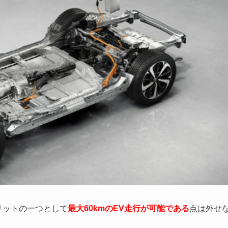
メリットの一つとして
最大60kmのEV走行が可能である
点は外せ