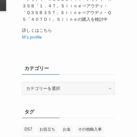
３ＳＢ「１．４Ｔ」Ｓｌｉｎｅ⇒アウディ・
「Ｑ３ＳＢ３５Ｔ」Ｓｌｉｎｅ⇒アウディ・Ｑ
５「４０ＴＤＩ」Ｓｌｉｎｅの購入を検討中
詳しくはこちら
M’s profile
カテゴリー
カ
テ
ゴ
リ
タグ
ー
DS7
お役立ち
お金
その他輸入車