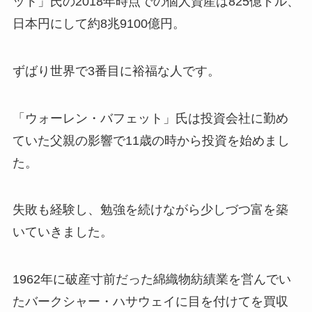
ット」氏の2018年時点での
個人資産は825億ドル、
日本円にして約8兆9100億円
。
ずばり
世界で3番目に裕福な人
です。
「ウォーレン・バフェット」氏は投資会社に勤め
ていた父親の影響で11歳の時から投資を始めまし
た。
失敗も経験し、勉強を続けながら少しづつ富を築
いていきました。
1962年に破産寸前だった
綿織物紡績業を営んでい
た
バークシャー・ハサウェイに目を付けてを買収