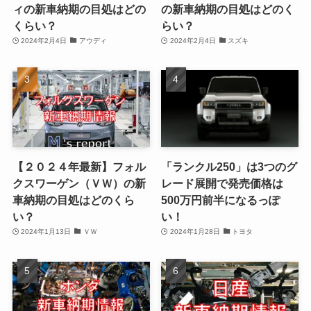
ィの新車納期の目処はどの
の新車納期の目処はどのく
くらい？
らい？
2024年2月4日
アウディ
2024年2月4日
スズキ
【２０２４年最新】フォル
「ランクル250」は3つのグ
クスワーゲン（ＶＷ）の新
レード展開で発売価格は
車納期の目処はどのくら
500万円前半になるっぽ
い？
い！
2024年1月13日
ＶＷ
2024年1月28日
トヨタ