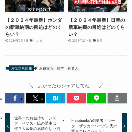
【２０２４年最新】ホンダ
【２０２４年最新】日産の
の新車納期の目処はどのく
新車納期の目処はどのくら
らい？
い？
2024年2月4日
ホンダ
2024年2月4日
日産
お役立ち情報
お役立ち
雑学
有名人
よかったらシェアしてね！
世界一のお金持ち「ジェ
Facebookの創業者「マー
フ・ベゾス」氏の愛車は
ク・ザッカーバーグ」氏の
何？大富豪の素晴らしい拘
愛車コレクション！