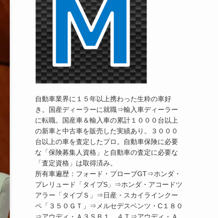
自動車業界に１５年以上携わった生粋の車好
き。国産ディーラーに就職⇒輸入車ディーラー
に転職。国産車＆輸入車の累計１０００台以上
の新車と中古車を販売した実績あり。３０００
台以上の車を査定したプロ。自動車保険に必要
な「保険募集人資格」と自動車の査定に必要な
「査定資格」は取得済み。
所有車遍歴：フォード・プローブGT⇒ホンダ・
プレリュード「タイプS」⇒ホンダ・アコードツ
アラー「タイプＳ」⇒日産・スカイラインクー
ペ「３５０ＧＴ」⇒メルセデスベンツ・C１８０
⇒アウディ・Ａ３ＳＢ１．４Ｔ⇒アウディ・Ａ