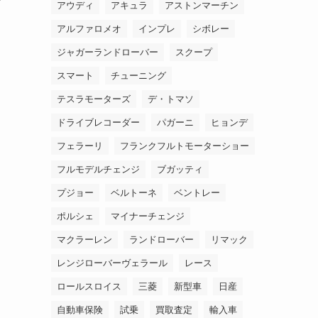
アウディ
アキュラ
アストンマーチン
アルファロメオ
インプレ
シボレー
ジャガーランドローバー
スクープ
スマート
チューニング
テスラモーターズ
デ・トマソ
ドライブレコーダー
パガーニ
ヒョンデ
フェラーリ
フランクフルトモーターショー
フルモデルチェンジ
ブガッティ
プジョー
ベルトーネ
ベントレー
ポルシェ
マイナーチェンジ
品
マクラーレン
ランドローバー
リマック
レンジローバーヴェラール
レース
ロールスロイス
三菱
新型車
日産
自動車保険
試乗
買取査定
輸入車