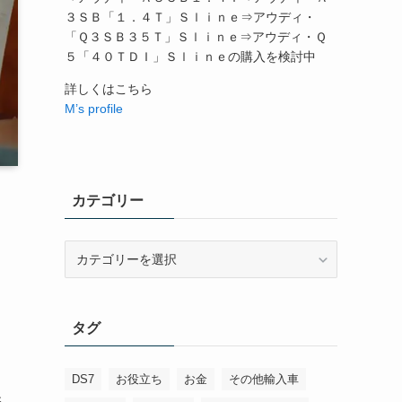
３ＳＢ「１．４Ｔ」Ｓｌｉｎｅ⇒アウディ・
「Ｑ３ＳＢ３５Ｔ」Ｓｌｉｎｅ⇒アウディ・Ｑ
５「４０ＴＤＩ」Ｓｌｉｎｅの購入を検討中
詳しくはこちら
M’s profile
カテゴリー
カ
テ
ゴ
リ
タグ
ー
DS7
お役立ち
お金
その他輸入車
保