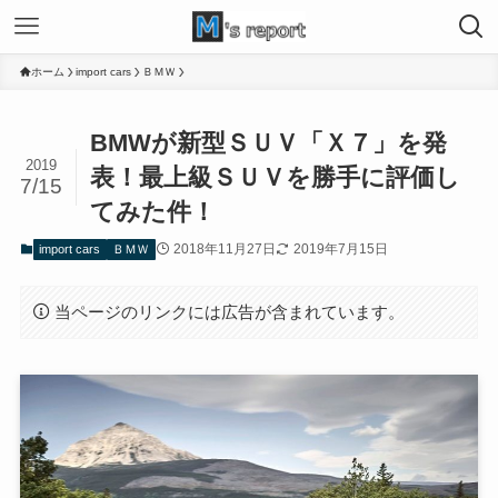
ホーム
import cars
ＢＭＷ
BMWが新型ＳＵＶ「Ｘ７」を発
2019
表！最上級ＳＵＶを勝手に評価し
7/15
てみた件！
2018年11月27日
2019年7月15日
import cars
ＢＭＷ
当ページのリンクには広告が含まれています。