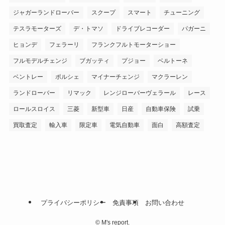
ジャガーランドローバー
スクープ
スマート
チューニング
テスラモーターズ
デ・トマソ
ドライブレコーダー
パガーニ
ヒョンデ
フェラーリ
フランクフルトモーターショー
フルモデルチェンジ
ブガッティ
プジョー
ベルトーネ
ベントレー
ポルシェ
マイナーチェンジ
マクラーレン
ランドローバー
リマック
レンジローバーヴェラール
レース
ロールスロイス
三菱
新型車
日産
自動車保険
試乗
買取査定
輸入車
限定車
電気自動車
面白
高額査定
プライバシーポリシー
免責事項
お問い合わせ
©
M's report.