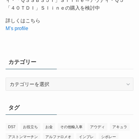
「４０ＴＤＩ」Ｓｌｉｎｅの購入を検討中
詳しくはこちら
M’s profile
カテゴリー
カ
テ
ゴ
リ
タグ
ー
DS7
お役立ち
お金
その他輸入車
アウディ
アキュラ
アストンマーチン
アルファロメオ
インプレ
シボレー