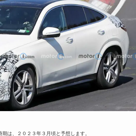
時期は、
２０２３年３月頃
と予想します。