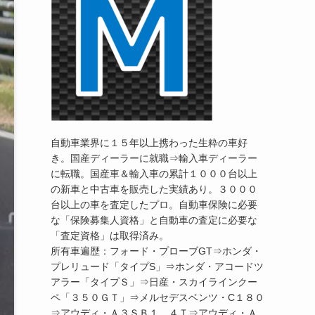
自動車業界に１５年以上携わった生粋の車好
き。国産ディーラーに就職⇒輸入車ディーラー
に転職。国産車＆輸入車の累計１０００台以上
の新車と中古車を販売した実績あり。３０００
台以上の車を査定したプロ。自動車保険に必要
な「保険募集人資格」と自動車の査定に必要な
「査定資格」は取得済み。
所有車遍歴：フォード・プローブGT⇒ホンダ・
プレリュード「タイプS」⇒ホンダ・アコードツ
アラー「タイプＳ」⇒日産・スカイラインクー
ペ「３５０ＧＴ」⇒メルセデスベンツ・C１８０
⇒アウディ・Ａ３ＳＢ１．４Ｔ⇒アウディ・Ａ