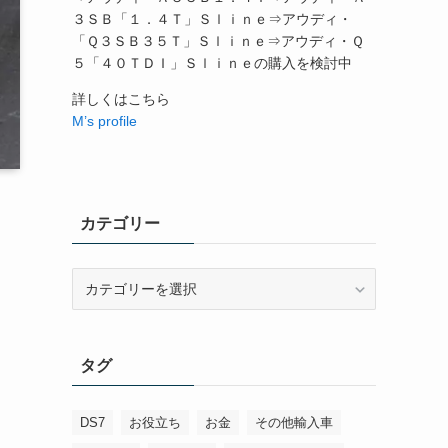
３ＳＢ「１．４Ｔ」Ｓｌｉｎｅ⇒アウディ・
「Ｑ３ＳＢ３５Ｔ」Ｓｌｉｎｅ⇒アウディ・Ｑ
５「４０ＴＤＩ」Ｓｌｉｎｅの購入を検討中
詳しくはこちら
M’s profile
カテゴリー
カ
テ
ゴ
リ
タグ
ー
DS7
お役立ち
お金
その他輸入車