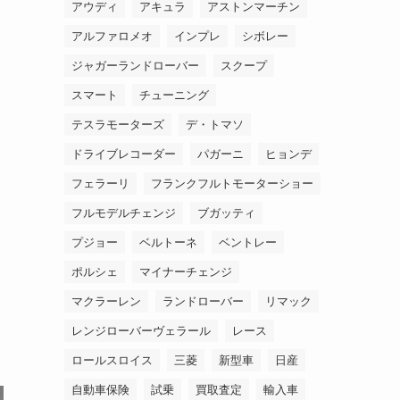
アウディ
アキュラ
アストンマーチン
アルファロメオ
インプレ
シボレー
ジャガーランドローバー
スクープ
スマート
チューニング
テスラモーターズ
デ・トマソ
ドライブレコーダー
パガーニ
ヒョンデ
フェラーリ
フランクフルトモーターショー
フルモデルチェンジ
ブガッティ
プジョー
ベルトーネ
ベントレー
ポルシェ
マイナーチェンジ
マクラーレン
ランドローバー
リマック
レンジローバーヴェラール
レース
ロールスロイス
三菱
新型車
日産
自動車保険
試乗
買取査定
輸入車