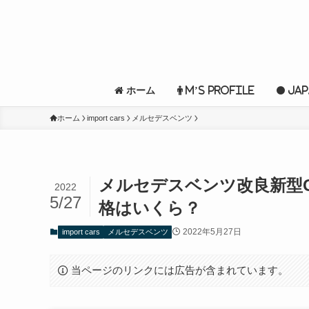
ホーム
M’s profile
Jap
ホーム
import cars
メルセデスベンツ
メルセデスベンツ改良新型
2022
5/27
格はいくら？
2022年5月27日
import cars
メルセデスベンツ
当ページのリンクには広告が含まれています。