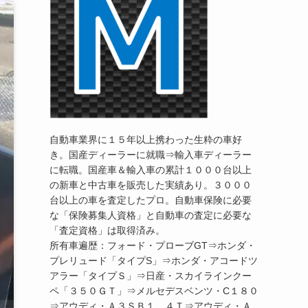
自動車業界に１５年以上携わった生粋の車好
き。国産ディーラーに就職⇒輸入車ディーラー
に転職。国産車＆輸入車の累計１０００台以上
の新車と中古車を販売した実績あり。３０００
台以上の車を査定したプロ。自動車保険に必要
な「保険募集人資格」と自動車の査定に必要な
「査定資格」は取得済み。
所有車遍歴：フォード・プローブGT⇒ホンダ・
プレリュード「タイプS」⇒ホンダ・アコードツ
アラー「タイプＳ」⇒日産・スカイラインクー
ペ「３５０ＧＴ」⇒メルセデスベンツ・C１８０
⇒アウディ・Ａ３ＳＢ１．４Ｔ⇒アウディ・Ａ