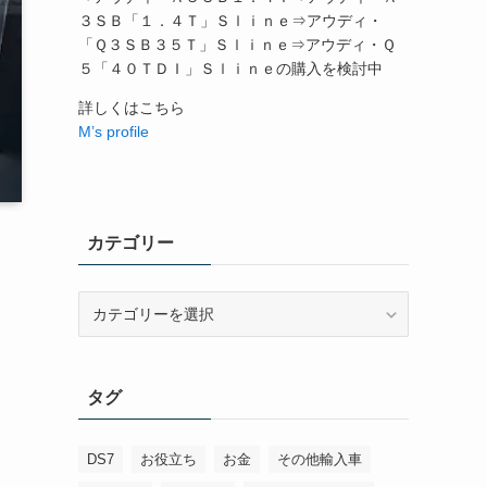
３ＳＢ「１．４Ｔ」Ｓｌｉｎｅ⇒アウディ・
「Ｑ３ＳＢ３５Ｔ」Ｓｌｉｎｅ⇒アウディ・Ｑ
５「４０ＴＤＩ」Ｓｌｉｎｅの購入を検討中
詳しくはこちら
M’s profile
カテゴリー
カ
テ
ゴ
リ
タグ
ー
DS7
お役立ち
お金
その他輸入車