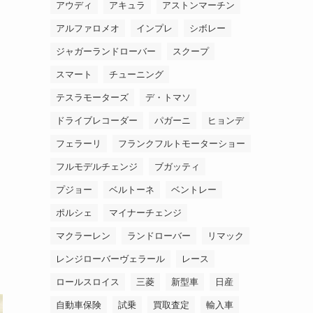
アウディ
アキュラ
アストンマーチン
アルファロメオ
インプレ
シボレー
ジャガーランドローバー
スクープ
スマート
チューニング
テスラモーターズ
デ・トマソ
ドライブレコーダー
パガーニ
ヒョンデ
フェラーリ
フランクフルトモーターショー
フルモデルチェンジ
ブガッティ
プジョー
ベルトーネ
ベントレー
ポルシェ
マイナーチェンジ
マクラーレン
ランドローバー
リマック
レンジローバーヴェラール
レース
ロールスロイス
三菱
新型車
日産
自動車保険
試乗
買取査定
輸入車