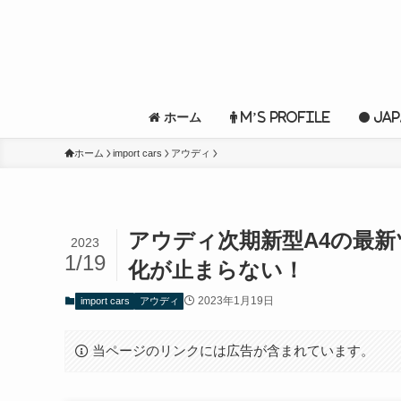
ホーム
M’s profile
Jap
ホーム
import cars
アウディ
アウディ次期新型A4の最
2023
1/19
化が止まらない！
2023年1月19日
import cars
アウディ
当ページのリンクには広告が含まれています。