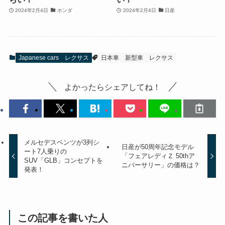
2024年2月4日
ホンダ
2024年2月4日
日産
Japanese cars
レクサス
日本車
新型車
レクサス
よかったらシェアしてね！
メルセデスベンツが3列シ
日産が50周年記念モデル
ート7人乗りの
「フェアレディＺ 50thア
SUV「GLB」コンセプトを
ニバーサリー」の価格は？
発表！
この記事を書いた人