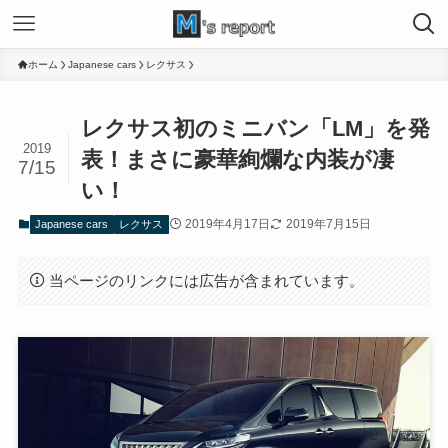
ホーム
Japanese cars
レクサス
レクサス初のミニバン「LM」を発
2019
表！まさに豪華絢爛な内装が凄
7/15
い！
2019年4月17日
2019年7月15日
Japanese cars
レクサス
当ページのリンクには広告が含まれています。