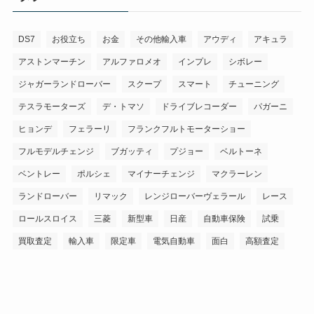
ー
DS7
お役立ち
お金
その他輸入車
アウディ
アキュラ
アストンマーチン
アルファロメオ
インプレ
シボレー
ジャガーランドローバー
スクープ
スマート
チューニング
テスラモーターズ
デ・トマソ
ドライブレコーダー
パガーニ
ヒョンデ
フェラーリ
フランクフルトモーターショー
フルモデルチェンジ
ブガッティ
プジョー
ベルトーネ
ベントレー
ポルシェ
マイナーチェンジ
マクラーレン
ランドローバー
リマック
レンジローバーヴェラール
レース
ロールスロイス
三菱
新型車
日産
自動車保険
試乗
買取査定
輸入車
限定車
電気自動車
面白
高額査定