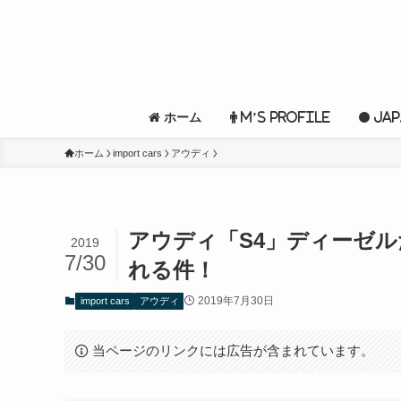
ホーム
M’s profile
Jap
ホーム
import cars
アウディ
アウディ「S4」ディーゼ
2019
7/30
れる件！
2019年7月30日
import cars
アウディ
当ページのリンクには広告が含まれています。