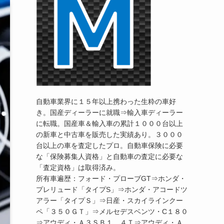
自動車業界に１５年以上携わった生粋の車好
き。国産ディーラーに就職⇒輸入車ディーラー
に転職。国産車＆輸入車の累計１０００台以上
の新車と中古車を販売した実績あり。３０００
台以上の車を査定したプロ。自動車保険に必要
な「保険募集人資格」と自動車の査定に必要な
「査定資格」は取得済み。
所有車遍歴：フォード・プローブGT⇒ホンダ・
プレリュード「タイプS」⇒ホンダ・アコードツ
アラー「タイプＳ」⇒日産・スカイラインクー
ペ「３５０ＧＴ」⇒メルセデスベンツ・C１８０
⇒アウディ・Ａ３ＳＢ１．４Ｔ⇒アウディ・Ａ