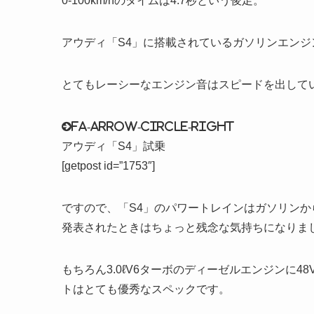
0-100km/hのタイムは4.7秒という俊足。
アウディ「S4」に搭載されているガソリンエン
とてもレーシーなエンジン音はスピードを出して
fa-arrow-circle-right
アウディ「S4」試乗
[getpost id=”1753″]
ですので、「S4」のパワートレインはガソリン
発表されたときはちょっと残念な気持ちになりま
もちろん3.0ℓV6ターボのディーゼルエンジンに
トはとても優秀なスペックです。