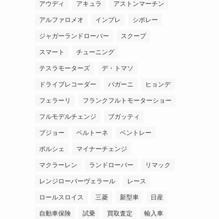
アウディ
アキュラ
アストンマーチン
アルファロメオ
インプレ
シボレー
ジャガーランドローバー
スクープ
スマート
チューニング
テスラモーターズ
デ・トマソ
ドライブレコーダー
パガーニ
ヒョンデ
フェラーリ
フランクフルトモーターショー
フルモデルチェンジ
ブガッティ
プジョー
ベルトーネ
ベントレー
ポルシェ
マイナーチェンジ
マクラーレン
ランドローバー
リマック
レンジローバーヴェラール
レース
ロールスロイス
三菱
新型車
日産
自動車保険
試乗
買取査定
輸入車