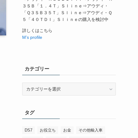
３ＳＢ「１．４Ｔ」Ｓｌｉｎｅ⇒アウディ・
「Ｑ３ＳＢ３５Ｔ」Ｓｌｉｎｅ⇒アウディ・Ｑ
５「４０ＴＤＩ」Ｓｌｉｎｅの購入を検討中
詳しくはこちら
M’s profile
カテゴリー
カ
テ
ゴ
リ
タグ
ー
DS7
お役立ち
お金
その他輸入車