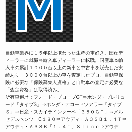
自動車業界に１５年以上携わった生粋の車好き。国産デ
ィーラーに就職⇒輸入車ディーラーに転職。国産車＆輸
入車の累計１０００台以上の新車と中古車を販売した実
績あり。３０００台以上の車を査定したプロ。自動車保
険に必要な「保険募集人資格」と自動車の査定に必要な
「査定資格」は取得済み。
所有車遍歴：フォード・プローブGT⇒ホンダ・プレリュ
ード「タイプS」⇒ホンダ・アコードツアラー「タイプ
Ｓ」⇒日産・スカイラインクーペ「３５０ＧＴ」⇒メル
セデスベンツ・C１８０⇒アウディ・Ａ３ＳＢ１．４Ｔ⇒
アウディ・Ａ３ＳＢ「１．４Ｔ」Ｓｌｉｎｅ⇒アウデ