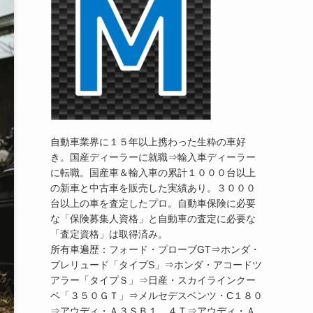
自動車業界に１５年以上携わった生粋の車好
き。国産ディーラーに就職⇒輸入車ディーラー
に転職。国産車＆輸入車の累計１０００台以上
の新車と中古車を販売した実績あり。３０００
台以上の車を査定したプロ。自動車保険に必要
な「保険募集人資格」と自動車の査定に必要な
「査定資格」は取得済み。
所有車遍歴：フォード・プローブGT⇒ホンダ・
プレリュード「タイプS」⇒ホンダ・アコードツ
アラー「タイプＳ」⇒日産・スカイラインクー
ペ「３５０ＧＴ」⇒メルセデスベンツ・C１８０
⇒アウディ・Ａ３ＳＢ１．４Ｔ⇒アウディ・Ａ