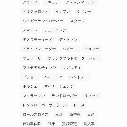
アウディ
アキュラ
アストンマーチン
アルファロメオ
インプレ
シボレー
ジャガーランドローバー
スクープ
スマート
チューニング
テスラモーターズ
デ・トマソ
ドライブレコーダー
パガーニ
ヒョンデ
フェラーリ
フランクフルトモーターショー
フルモデルチェンジ
ブガッティ
プジョー
ベルトーネ
ベントレー
ポルシェ
マイナーチェンジ
マクラーレン
ランドローバー
リマック
レンジローバーヴェラール
レース
ロールスロイス
三菱
新型車
日産
自動車保険
試乗
買取査定
輸入車