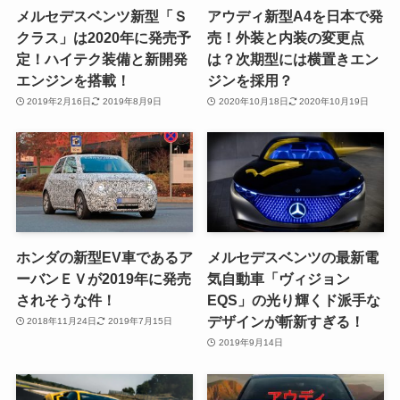
メルセデスベンツ新型「Ｓ
アウディ新型A4を日本で発
クラス」は2020年に発売予
売！外装と内装の変更点
定！ハイテク装備と新開発
は？次期型には横置きエン
エンジンを搭載！
ジンを採用？
2019年2月16日
2019年8月9日
2020年10月18日
2020年10月19日
ホンダの新型EV車であるア
メルセデスベンツの最新電
ーバンＥＶが2019年に発売
気自動車「ヴィジョン
されそうな件！
EQS」の光り輝くド派手な
デザインが斬新すぎる！
2018年11月24日
2019年7月15日
2019年9月14日