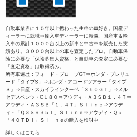
自動車業界に１５年以上携わった生粋の車好き。国産デ
ィーラーに就職⇒輸入車ディーラーに転職。国産車＆輸
入車の累計１０００台以上の新車と中古車を販売した実
績あり。３０００台以上の車を査定したプロ。自動車保
険に必要な「保険募集人資格」と自動車の査定に必要な
「査定資格」は取得済み。
所有車遍歴：フォード・プローブGT⇒ホンダ・プレリュ
ード「タイプS」⇒ホンダ・アコードツアラー「タイプ
Ｓ」⇒日産・スカイラインクーペ「３５０ＧＴ」⇒メル
セデスベンツ・C１８０⇒アウディ・Ａ３ＳＢ１．４Ｔ⇒
アウディ・Ａ３ＳＢ「１．４Ｔ」Ｓｌｉｎｅ⇒アウデ
ィ・「Ｑ３ＳＢ３５Ｔ」Ｓｌｉｎｅ⇒アウディ・Ｑ５
「４０ＴＤＩ」Ｓｌｉｎｅの購入を検討中
詳しくはこちら